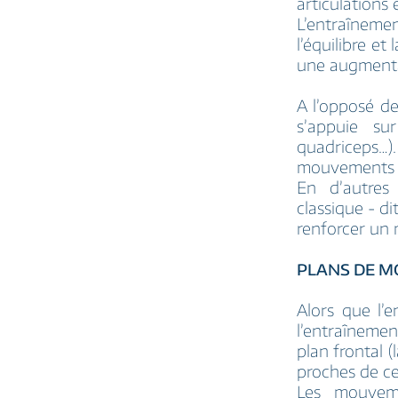
articulations
L’entraîneme
l’équilibre et
une augmenta
A l’opposé de
s’appuie su
quadriceps…).
mouvements q
En d’autres 
classique - di
renforcer un 
PLANS DE 
Alors que l’
l’entraînemen
plan frontal 
proches de ce
Les mouveme