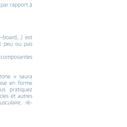
 par rapport à
e-board,…) est
nt peu ou pas
s composantes
zone » saura
mise en forme
us pratiquez
cles et autres
sculaire, ré-