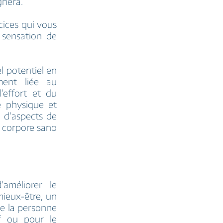
gnera.
ices qui vous
 sensation de
l potentiel en
ment liée au
’effort et du
é physique et
 d’aspects de
n corpore sano
’améliorer le
ieux-être, un
de la personne
if ou pour le