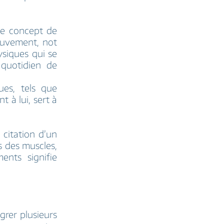
le concept de
ouvement, not
ysiques qui se
 quotidien de
ues, tels que
 à lui, sert à
citation d’un
s des muscles,
nts signifie
égrer plusieurs