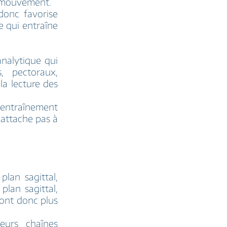
e mouvement.
donc favorise
ce qui entraîne
analytique qui
, pectoraux,
la lecture des
’entraînement
s’attache pas à
lan sagittal,
plan sagittal,
sont donc plus
eurs chaînes