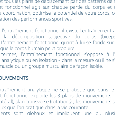
 et tous les plans de déplacement par des patterns d
nt fonctionnel agit sur chaque partie du corps et 
 la coordination, optimise le potentiel de votre corps, 
tion des performances sportives.
 l’entraînement fonctionnel, il existe l’entraînement 
r la décomposition subjective du corps (biceps
 L’entraînement fonctionnel quant à lui se fonde sur 
ue le corps humain peut produire.
termes, l’entraînement fonctionnel s’oppose à l
t analytique ou en isolation - dans la mesure où il ne 
muscle ou un groupe musculaire de façon isolée.
MOUVEMENTS
entraînement analytique ne se pratique que dans le p
t fonctionnel exploite les 3 plans de mouvements : 
(latéral), plan transverse (rotations) ; les mouvements 
ux que l’on pratique dans la vie courante.
nts sont globaux et impliquent une ou plusi