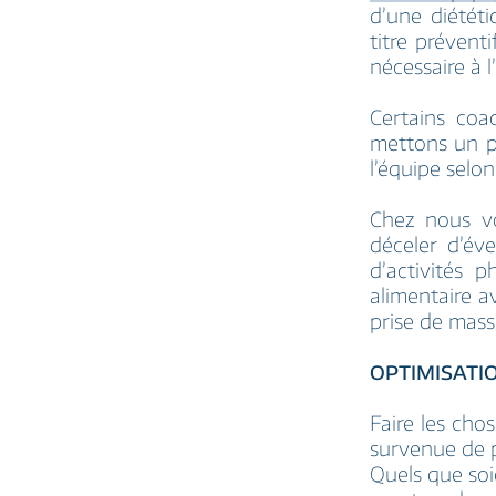
d’une diétét
titre prévent
nécessaire à l
Certains coac
mettons un p
l’équipe selo
Chez nous v
déceler d’éve
d’activités 
alimentaire a
prise de mass
OPTIMISATI
Faire les cho
survenue de p
Quels que soi