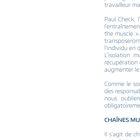
travailleur m
Paul Check, 
l’entraîneme
the muscle ».
transposeron
l’individu en 
L’isolation 
récupération 
augmenter le 
Comme le sou
des responsab
nous oublie
obligatoireme
CHAÎNES MU
Il s’agit de c