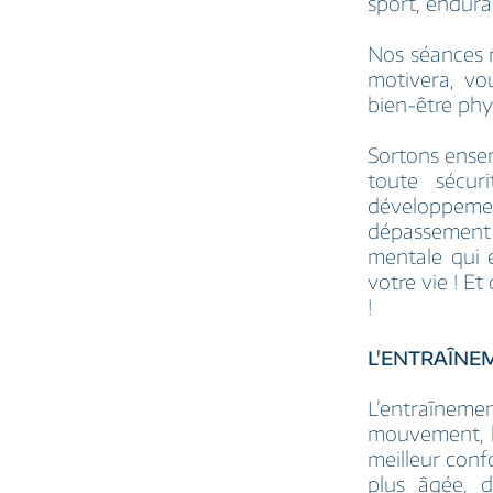
sport, endura
Nos séances 
motivera, vo
bien-être phy
Sortons ensem
toute sécur
développemen
dépassement 
mentale qui 
votre vie ! E
!
L'ENTRAÎNEM
L’entraîneme
mouvement, l
meilleur conf
plus âgée, d