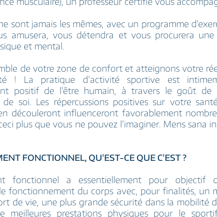
nce musculaire), un professeur certifié vous accompa
ne sont jamais les mêmes, avec un programme d’exerc
us amusera, vous détendra et vous procurera une
sique et mental.
ble de votre zone de confort et atteignons votre rée
ité ! La pratique d’activité sportive est intime
t positif de l’être humain, à travers le goût de l
de soi. Les répercussions positives sur votre sant
en découleront influenceront favorablement nombre
t ceci plus que vous ne pouvez l’imaginer. Mens sana i
ENT FONCTIONNEL, QU'EST-CE QUE C'EST ?
nt fonctionnel a essentiellement pour objectif d
e fonctionnement du corps avec, pour finalités, un m
ort de vie, une plus grande sécurité dans la mobilité 
e meilleures prestations physiques pour le sport