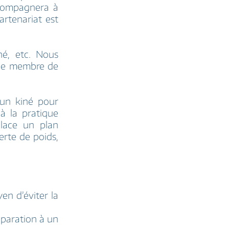
ccompagnera à
artenariat est
iné, etc. Nous
que membre de
un kiné pour
 à la pratique
place un plan
erte de poids,
en d’éviter la
éparation à un